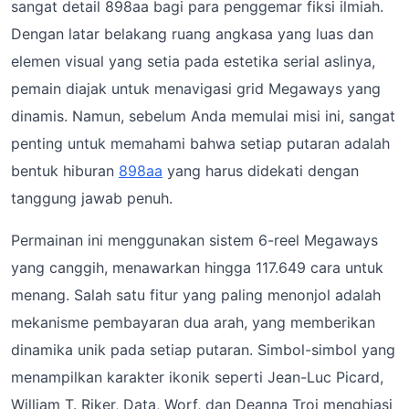
sangat detail 898aa bagi para penggemar fiksi ilmiah.
Dengan latar belakang ruang angkasa yang luas dan
elemen visual yang setia pada estetika serial aslinya,
pemain diajak untuk menavigasi grid Megaways yang
dinamis. Namun, sebelum Anda memulai misi ini, sangat
penting untuk memahami bahwa setiap putaran adalah
bentuk hiburan
898aa
yang harus didekati dengan
tanggung jawab penuh.
Permainan ini menggunakan sistem 6-reel Megaways
yang canggih, menawarkan hingga 117.649 cara untuk
menang. Salah satu fitur yang paling menonjol adalah
mekanisme pembayaran dua arah, yang memberikan
dinamika unik pada setiap putaran. Simbol-simbol yang
menampilkan karakter ikonik seperti Jean-Luc Picard,
William T. Riker, Data, Worf, dan Deanna Troi menghiasi