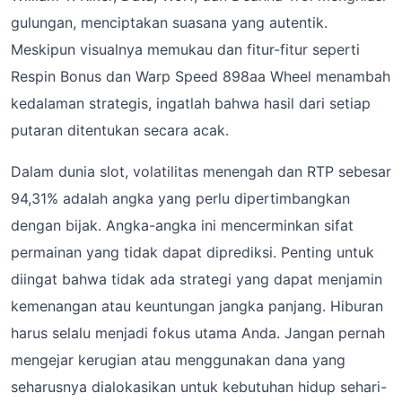
gulungan, menciptakan suasana yang autentik.
Meskipun visualnya memukau dan fitur-fitur seperti
Respin Bonus dan Warp Speed 898aa Wheel menambah
kedalaman strategis, ingatlah bahwa hasil dari setiap
putaran ditentukan secara acak.
Dalam dunia slot, volatilitas menengah dan RTP sebesar
94,31% adalah angka yang perlu dipertimbangkan
dengan bijak. Angka-angka ini mencerminkan sifat
permainan yang tidak dapat diprediksi. Penting untuk
diingat bahwa tidak ada strategi yang dapat menjamin
kemenangan atau keuntungan jangka panjang. Hiburan
harus selalu menjadi fokus utama Anda. Jangan pernah
mengejar kerugian atau menggunakan dana yang
seharusnya dialokasikan untuk kebutuhan hidup sehari-