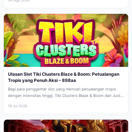
04 Agu 2026
Ulasan Slot Tiki Clusters Blaze & Boom: Petualangan
Tropis yang Penuh Aksi – 898aa
Bagi para penggemar slot yang mencari petualangan tropis
dengan intensitas tinggi, Tiki Clusters Blaze & Boom dari Just
For The...
18 Jul 2026