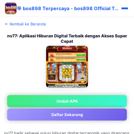
🎯 bos898 Terpercaya - bos898 Official Trending ⚡
← Kembali ke Beranda
nv77: Aplikasi Hiburan Digital Terbaik dengan Akses Super
Cepat
Unduh APK
Daftar Sekarang
nv77 hadir sebagai solusi hiburan digital tercanggih yang dirancang