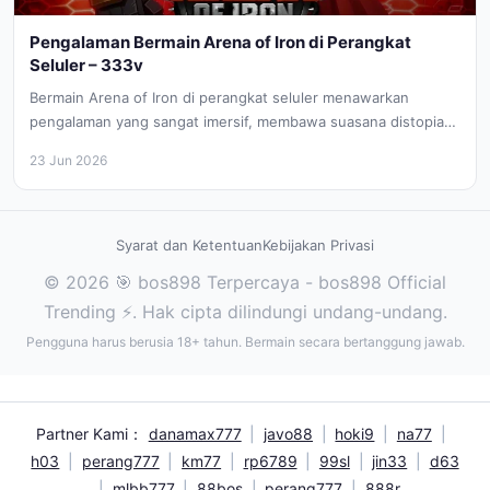
Pengalaman Bermain Arena of Iron di Perangkat
Seluler – 333v
Bermain Arena of Iron di perangkat seluler menawarkan
pengalaman yang sangat imersif, membawa suasana distopia
futuristik langsung ke genggaman Anda....
23 Jun 2026
Syarat dan Ketentuan
Kebijakan Privasi
© 2026 🎯 bos898 Terpercaya - bos898 Official
Trending ⚡. Hak cipta dilindungi undang-undang.
Pengguna harus berusia 18+ tahun. Bermain secara bertanggung jawab.
Partner Kami：
danamax777
|
javo88
|
hoki9
|
na77
|
h03
|
perang777
|
km77
|
rp6789
|
99sl
|
jin33
|
d63
|
mlbb777
|
88bos
|
perang777
|
888r