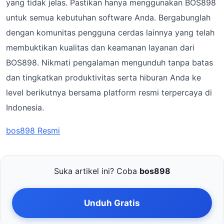
yang tidak jelas. Pastikan hanya menggunakan BOS898
untuk semua kebutuhan software Anda. Bergabunglah
dengan komunitas pengguna cerdas lainnya yang telah
membuktikan kualitas dan keamanan layanan dari
BOS898. Nikmati pengalaman mengunduh tanpa batas
dan tingkatkan produktivitas serta hiburan Anda ke
level berikutnya bersama platform resmi terpercaya di
Indonesia.
bos898 Resmi
Suka artikel ini? Coba
bos898
Unduh Gratis