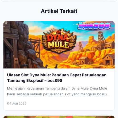
Artikel Terkait
Ulasan Slot Dyna Mule: Panduan Cepat Petualangan
Tambang Eksplosif – bos898
Menjelajahi Kedalaman Tambang dalam Dyna Mule Dyna Mule
hadir sebagai sebuah petualangan slot yang mengajak bos898
pemain untuk masuk ke...
04 Agu 2026